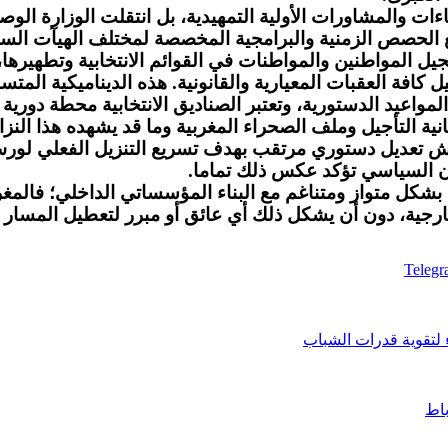
اءات والمشاورات الأولية التمهيدية، بل انتقلت الوزارة ال
 الحصص الزمنية والبرامجية المخصصة لمختلف الهيآت السي
يل المواطنين والمواطنات في القوائم الانتخابية وتطهيرها،
 كافة العقبات المعيارية والقانونية. هذه الديناميكية المت
مواعيد الدستورية، وتعتبر الصناديق الانتخابية محطة دوري
ية التأجيل وملف الصحراء المغربية وما قد يشهده هذا النز
رش تعديل دستوري مرتقب بهدف تسريع التنزيل الفعلي لورش 
أن السياسي تؤكد عكس ذلك تماما.
 بشكل متواز ومتناغم مع البناء المؤسساتي الداخلي؛ فالمغرب
خارجية، دون أن يشكل ذلك أي عائق أو مبرر لتعطيل المسار ا
Teleg
ء لتقوية قدرات الشباب
باط