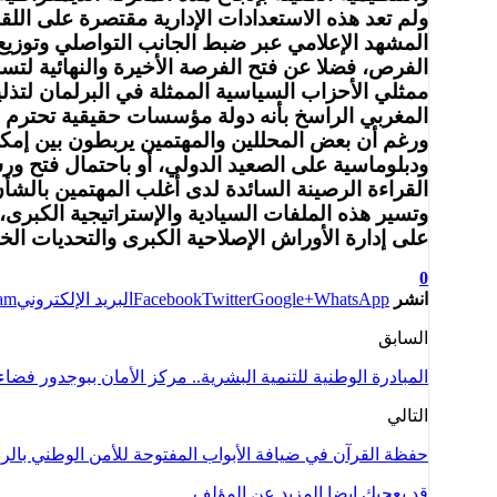
ولم تعد هذه الاستعدادات الإدارية مقتصرة على اللق
المشهد الإعلامي عبر ضبط الجانب التواصلي وتوزيع
الفرص، فضلا عن فتح الفرصة الأخيرة والنهائية لتسج
ممثلي الأحزاب السياسية الممثلة في البرلمان لتذليل
المغربي الراسخ بأنه دولة مؤسسات حقيقية تحترم ال
ورغم أن بعض المحللين والمهتمين يربطون بين إمكان
ودبلوماسية على الصعيد الدولي، أو باحتمال فتح و
القراءة الرصينة السائدة لدى أغلب المهتمين بالش
وتسير هذه الملفات السيادية والإستراتيجية الكبرى،
على إدارة الأوراش الإصلاحية الكبرى والتحديات ال
0
انشر
WhatsApp
Google+
Twitter
Facebook
البريد الإلكتروني
ram
السابق
المبادرة الوطنية للتنمية البشرية.. مركز الأمان ببوجدور فضا
التالي
حفظة القرآن في ضيافة الأبواب المفتوحة للأمن الوطني بالر
قد يعجبك ايضا
المزيد عن المؤلف