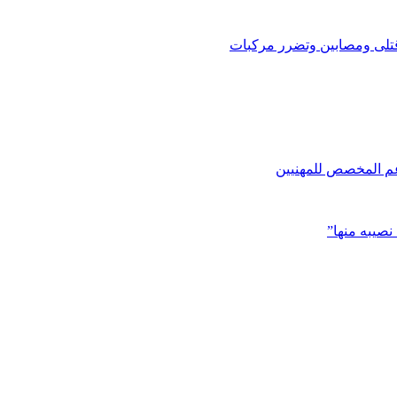
تلى ومصابين وتضرر مركبات
دعم المخصص للمهنيين
صيبه منها”