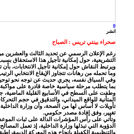
0
انشر
صحراء بينتي تريس : الصباح
رغم الإعلان الرسمي عن تحديد الثالث والعشرين من 
التشريعية، حول إمكانية تأجيل هذا الاستحقاق بسبب
ويرتبط النقاش حول إمكانية تأجيل الانتخابات، بأن
وما تحمله من رهانات تتجاوز الإيقاع الانتخابي الرتي
بما يتطلب مرحلة سياسية خاصة قادرة على مواكبة ه
وطفت على السطح في الأسابيع القليلة الماضية، جملة
المتأنية للواقع الميداني، والتدقيق في حجم التحرك
تأويلات لا أساس لها من الصحة، وأن وزارة الداخل
تغيير، وفق إفادة مصدر حكومي.
وتأتي على رأس المؤشرات الدالة على ثبات الموعد ال
الدؤوبة التي تبذلها وزارة الداخلية، إذ تعمل المصا
والتنظيمية الكفيلة بإنجاح هذه المعركة الديمقراطية