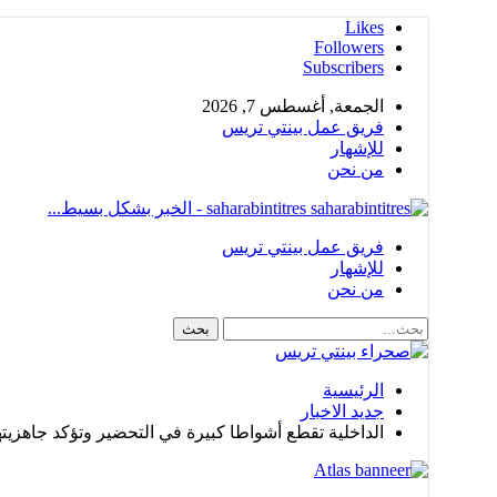
Likes
Followers
Subscribers
الجمعة, أغسطس 7, 2026
فريق عمل بينتي تريس
للإشهار
من نحن
saharabintitres - الخبر بشكل بسيط...
فريق عمل بينتي تريس
للإشهار
من نحن
الرئيسية
جديد الاخبار
الداخلية تقطع أشواطا كبيرة في التحضير وتؤكد جاهزيت