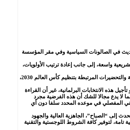
الحديث في الصالونات السياسية وفي مقر المؤسسة
ريعية واسعة، إلى جانب إعادة ترتيب الأولويات،
وفي السياق نفسه، يجري حديث عن توجه نحو توحيد عدد من الأوراش الوطنية الكبرى، ضمنها الجهوية المتقدمة والتحضيرات المرتبطة بتنظيم كأس العالم 2030،
يل هذه الانتخابات البرلمانية، غير أن القراءة
بما لا يدع مجالا للشك أن هذه الفرضية مجرد
وطني المفصلي في موعده المحدد سلفا دون أي
دث إلى “الصباح”، الجاهزية العالية والجهود
ية تامة، لتوفير كافة الشروط اللوجستية والتقنية