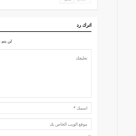
اترك رد
لن يتم 