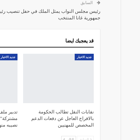
السابق
رئيس مجلس النواب يمثل الملك في حفل تنصيب رئ
جمهورية غانا المنتخب
قد يعجبك ايضا
جديد الاخبار
جديد الاخبار
نقابات النقل تطالب الحكومة
تدبير ملف
بالافراج العاجل عن دفعات الدعم
مشتركة” 
المخصص للمهنيين
نصيبه منه
السابق
التالي