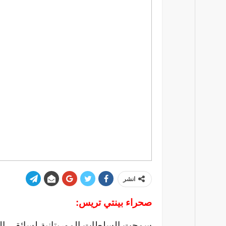
انشر
صحراء بينتي تريس:
سمحت السلطات الموريتانية لسائقى الش