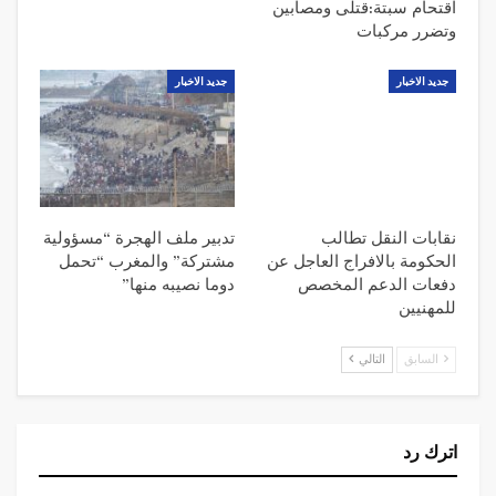
اقتحام سبتة:قتلى ومصابين
وتضرر مركبات
جديد الاخبار
جديد الاخبار
نقابات النقل تطالب
تدبير ملف الهجرة “مسؤولية
الحكومة بالافراج العاجل عن
مشتركة” والمغرب “تحمل
دفعات الدعم المخصص
دوما نصيبه منها”
للمهنيين
السابق
التالي
اترك رد