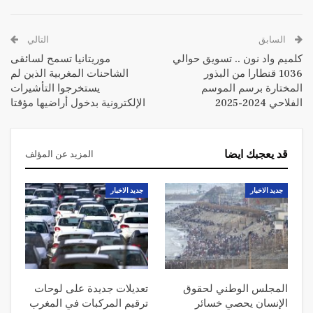
السابق
التالي
كلميم واد نون .. تسويق حوالي
موريتانيا تسمح لسائقى
1036 قنطارا من البذور
الشاحنات المغربية الذين لم
المختارة برسم الموسم
يستخرجوا التأشيرات
الفلاحي 2024-2025
الإلكترونية بدخول أراضيها مؤقتا
قد يعجبك ايضا
المزيد عن المؤلف
جديد الاخبار
جديد الاخبار
المجلس الوطني لحقوق
تعديلات جديدة على لوحات
الإنسان يحصي خسائر
ترقيم المركبات في المغرب