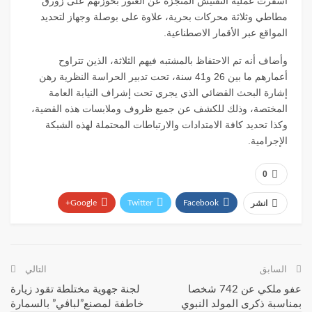
أسفرت عملية التفتيش المنجزة عن العثور بحوزتهم على زورق
مطاطي وثلاثة محركات بحرية، علاوة على بوصلة وجهاز لتحديد
المواقع عبر الأقمار الاصطناعية.
وأضاف أنه تم الاحتفاظ بالمشتبه فيهم الثلاثة، الذين تتراوح
أعمارهم ما بين 26 و41 سنة، تحت تدبير الحراسة النظرية رهن
إشارة البحث القضائي الذي يجري تحت إشراف النيابة العامة
المختصة، وذلك للكشف عن جميع ظروف وملابسات هذه القضية،
وكذا تحديد كافة الامتدادات والارتباطات المحتملة لهذه الشبكة
الإجرامية.
0
Google+
Twitter
Facebook
انشر
WhatsApp
البريد الإلكتروني
Telegram
السابق
التالي
عفو ملكي عن 742 شخصا
لجنة جهوية مختلطة تقود زيارة
بمناسبة ذكرى المولد النبوي
خاطفة لمصنع”لباڤي” بالسمارة