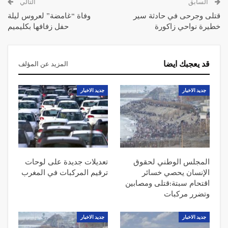
السابق
التالي
قتلى وجرحى في حادثة سير
وفاة “غامضة” لعروس ليلة
خطيرة نواحي زاكورة
حفل زفافها بكليميم
قد يعجبك ايضا
المزيد عن المؤلف
جديد الاخبار
جديد الاخبار
المجلس الوطني لحقوق
تعديلات جديدة على لوحات
الإنسان يحصي خسائر
ترقيم المركبات في المغرب
اقتحام سبتة:قتلى ومصابين
وتضرر مركبات
جديد الاخبار
جديد الاخبار