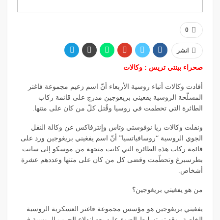
0
انشر
صحراء بينتي تريس : وكالات
أفادت وكالات أنباء روسية الأربعاء أنّ اسم زعيم مجموعة فاغنر
المسلّحة الروسية يفغيني بريغوجين مدرج على قائمة ركاب
الطائرة التي تحطمت في روسيا وقُتل كلّ من كان على متنها.
ونقلت وكالات ريا نوفوستي وتاس وإنترفاكس عن وكالة النقل
الجوي الروسية “روسافياتسيا” أنّ اسم يفغيني بريغوجين ورد على
قائمة ركاب هذه الطائرة التي كانت متجهة من موسكو إلى سانت
بطرسبرغ وتحطّمت وقضى كل من كان على متنها وعددهم عشرة
أشخاص.
من هو يفغيني بريغوجين؟
يفغيني بريغوجين هو مؤسس مجموعة فاغنر العسكرية الروسية
الخاصة، وقد تم تسليط الضوء عليه بعد اندلاع الحرب الروسية في