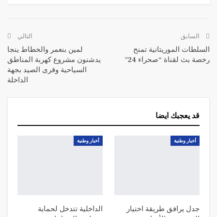
WhatsApp
البريد الإلكتروني
Telegram
السابق
التالي
السلطات الموريتانية تمنح
لمين بنعمر والخطاط ينجا
رخصة بث لقناة “صحراء 24″
يدشنون مشروع كهربة المناطق
السياحية وقرى الصيد بجهة
الداخلة
قد يعجبك ايضا
أخبار وطنية
أخبار وطنية
جدل يرافق طريقة اختيار
الداخلية تتدخل لحماية