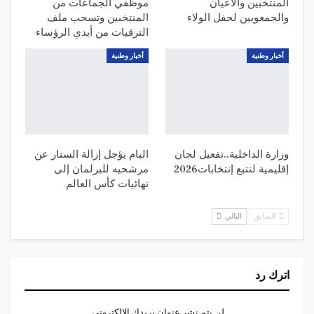
المنتخبين والأعيان
موظفي الجماعات من
والجمعويين لحفل الولاء
المنتخبين وتسحب ملف
الترقيات من أيدي الرؤساء
أخبار وطنية
أخبار وطنية
وزارة الداخلية..تفعيل لجان
البام يؤجل إزالة الستار عن
إقليمية لتتبع إنتخابات2026
مرشحيه للبرلمان إلى
نهائيات كأس العالم
السابق
التالي
اترك رد
لن يتم نشر عنوان بريدك الإلكتروني.