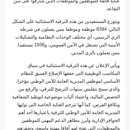
عناية فائقة للموظفين والموظفات الذين شارفوا على سن
التقاعد.
ويتوزع المستفيدين من هذه الترقية الاستثنائية على الشكل
التالي: 8394 موظفة وموظفا ممن يعملون في شرطة
الزي الرسمي، أي مختلف الوحدات النظامية والتشكيلات
الأمنية التي تشتغل في الأمن العمومي، و1936 مستفيدا
ممن يعملون بالزي المدني.
ويأتي الإعلان عن هذه الترقية الاستثنائية في سياق
المكاسب الوظيفية التي حققها الإصلاح العميق للنظام
الأساسي لموظفي المديرية العامة للأمن الوطني مؤخرا،
والذي سمح بتقليص سنوات الترشح للترقي، والرفع من
الحصص المالية، واعتماد آليات موضوعية لتوطيد الشفافية
وتكافؤ الفرص، كما أنها تترجم العناية الخاصة التي توليها
المديرية العامة للأمن الوطني للترقية باعتبارها أحد أهم
الحوافز الإدارية وأبرز مظاهر الدعم المهني للموظفين
والموظفات، التي تفتح لهم آفاقا مهنية واسعة، وتحفزهم