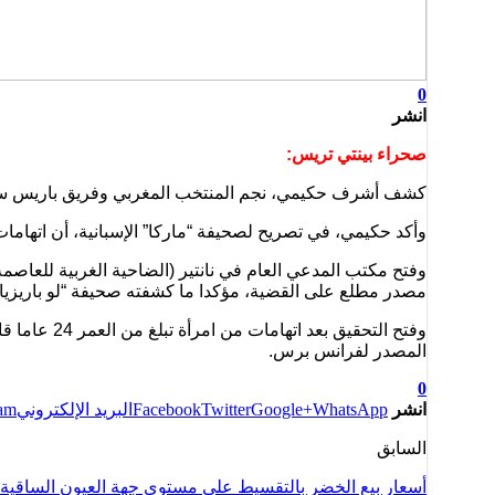
0
انشر
صحراء بينتي تريس:
كشف أشرف حكيمي، نجم المنتخب المغربي وفريق باريس سان ج
وأكد حكيمي، في تصريح لصحيفة “ماركا” الإسبانية، أن اتهامات
وفتح مكتب المدعي العام في نانتير (الضاحية الغربية للعا
مصدر مطلع على القضية، مؤكدا ما كشفته صحيفة “لو باريزيا
المصدر لفرانس برس.
0
انشر
WhatsApp
Google+
Twitter
Facebook
البريد الإلكتروني
ram
السابق
أسعار بيع الخضر بالتقسيط على مستوى جهة العيون الساقية 