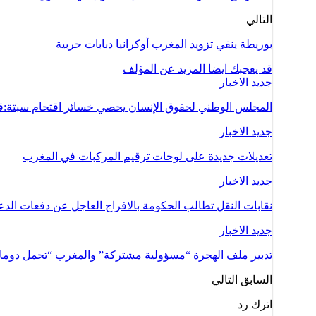
التالي
بوريطة ينفي تزويد المغرب أوكرانيا دبابات حربية
قد يعجبك ايضا
المزيد عن المؤلف
جديد الاخبار
المجلس الوطني لحقوق الإنسان يحصي خسائر اقتحام سبتة:ق
جديد الاخبار
تعديلات جديدة على لوحات ترقيم المركبات في المغرب
جديد الاخبار
نقابات النقل تطالب الحكومة بالافراج العاجل عن دفعات ال
جديد الاخبار
تدبير ملف الهجرة “مسؤولية مشتركة” والمغرب “تحمل دوما ن
السابق
التالي
اترك رد