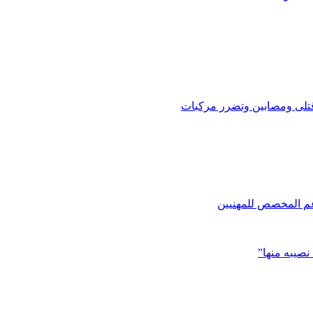
تلى ومصابين وتضرر مركبات
دعم المخصص للمهنيين
صيبه منها”