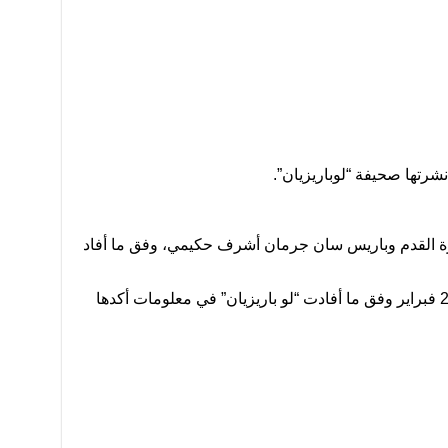
تها صحيفة “لوباريزيان”.
كرة القدم وباريس سان جرمان أشرف حكيمي، وفق ما أفاد
وفتح التحقيق بعد اتهامات من امرأة تبلغ من العمر 24 عاما قالت إنها تعرضت للاغتصاب في منزل اللاعب في بولوني -بيلانكور في 25 فبراير وفق ما أفادت “لو باريزيان” في معلومات أكدها