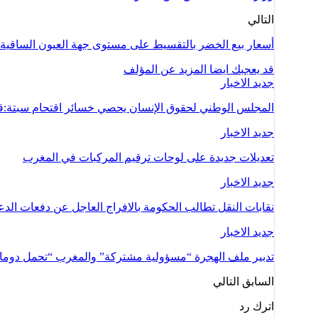
التالي
أسعار بيع الخضر بالتقسيط على مستوى جهة العيون الساقية 
قد يعجبك ايضا
المزيد عن المؤلف
جديد الاخبار
المجلس الوطني لحقوق الإنسان يحصي خسائر اقتحام سبتة:ق
جديد الاخبار
تعديلات جديدة على لوحات ترقيم المركبات في المغرب
جديد الاخبار
نقابات النقل تطالب الحكومة بالافراج العاجل عن دفعات ال
جديد الاخبار
تدبير ملف الهجرة “مسؤولية مشتركة” والمغرب “تحمل دوما ن
السابق
التالي
اترك رد