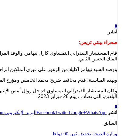
0
انشر
صحراء بينتي تريس:
قام المستشار الفيدرالي النمساوي كارل نيهامر، والوفد المر
الملك الحسن الثاني.
ووضع السيد نيهامر إكليلا من الزهور على قبري الملكين الرا
وبهذه المناسبة، قدم محافظ ضريح محمد الخامس ومؤرخ الممل
البلدين، التي تصادف يوم 28 فبراير 2023
0
انشر
WhatsApp
Google+
Twitter
Facebook
البريد الإلكتروني
ram
السابق
وزارة الصحة تخفض ثمن 90 دواءا