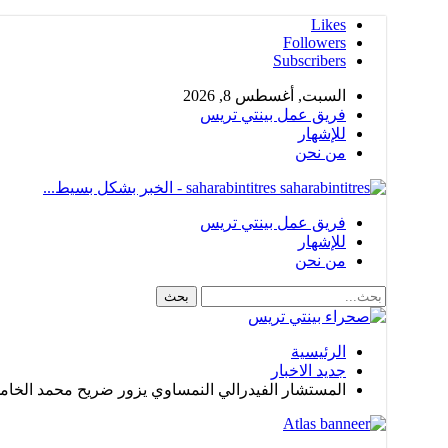
Likes
Followers
Subscribers
السبت, أغسطس 8, 2026
فريق عمل بينتي تريس
للإشهار
من نحن
saharabintitres - الخبر بشكل بسيط...
فريق عمل بينتي تريس
للإشهار
من نحن
الرئيسية
جديد الاخبار
المستشار الفيدرالي النمساوي يزور ضريح محمد الخا