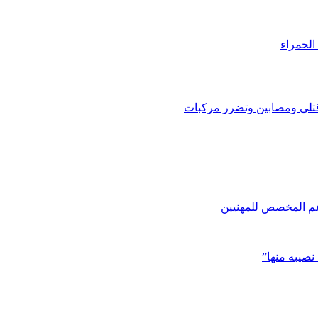
الحمراء
تلى ومصابين وتضرر مركبات
دعم المخصص للمهنيين
صيبه منها”