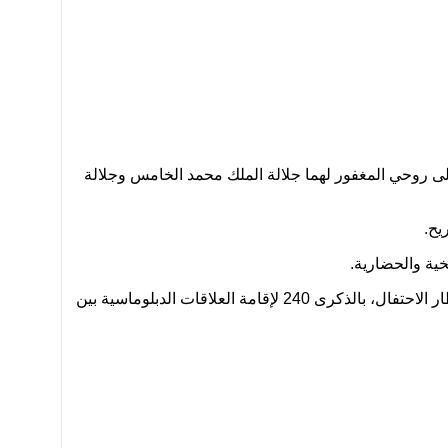
على روحي المغفور لهما جلالة الملك محمد الخامس وجلالة
يح.
ية والحضارية.
وكان المستشار الفيدرالي النمساوي قد حل زوال أمس الإثنين بالمغرب، مرفوقا بوفد هام من رجال الأعمال، في زيارة تندرج في إطار الاحتفال، بالذكرى 240 لإقامة العلاقات الدبلوماسية بين