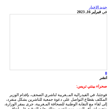
جديد الاخبار
في
فبراير 16, 2023
0
انشر
صحراء بينتي تريس:
فوجئنا، في الفيدرالية المــغربية لناشري الصحف، بإقدام الوزير
المكلف بقطاع التواصل على دعوة جمعية للناشرين بشكل منفرد،
إلى لقاء مع النقابة الوطنية للصحافة المـغربية، جرى بمقر الوزارة،
وتحت إشراف الوزير ومساعديه، وذلك بغاية التوقيع على اتفاق