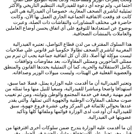
اجتماعي، ولم توجه أي دعوة للفيدرالية، التنظيم التاريخي والأكثر
تمثيلية لناشري الصحف المغاربة، خصوصا أن الفيدرالية هي التي
كانت قد وقعت الاتفاقية الجماعية الجاري العمل بها الآن، وكانت
حاضرة في مختلف المشاورات والنقاشات ذات الصلة، وعبرت
بوضوح عن استعدادها للتوقيع على أي اتفاق يحسن أوضاع العاملين
والعاملات بالمنشآت الصحافية.
هذا السلوك المقترف من لدن قطاع التواصل، تعتبره الفيدرالية
المغربية لناشري الصحف تطاولا حكوميا غير قانوني على صلاحيات
ليست موكلة لها أصلا، ذلك أن كل اتفاقية جماعية يجب أن تبرم بين
ممثلي المأجورين وممثلي المقاولات، بعد مفاوضات وتوافقات
بكامل الاستقلالية والحرية، كما أن التمثيلية يحددها القانون والمنطق
والعضوية الفعلية في الهيئات، وليست ميولات الوزير وصداقاته.
وتعتبر الفيدرالية أن ما أقدمت عليه الوزارة يمثل، فضلا عما سبق،
استهدافا واضحا ومباشرا للفيدرالية، وسعيا للنيل منها وما تمثله من
قيم مهنية رفيعة في خدمة المجتمع والوطن وثوابته، ومن ثم تغييب
صوت مختلف المقاولات الوطنية والجهوية التي تمثلها، والتي يقدر
عددها بحوالي ثلاثمائة في المركز وفي عشرة فروع جهوية، سبق
للفيدرالية أن أودعت لدى الوزارة قوائمها وملفاتها كلها وتأكيد
عضويتها في الفيدرالية.
إن ما أقدمت عليه الوزارة يندرج ضمن سلوكات أخرى اقترفتها من
قبل، وهي تحيل على الاستخفاف وغياب الجدية في الحوار، وفي