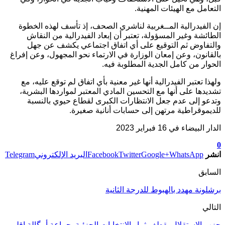
التعامل مع الهيئات المهنية.
إن الفيدرالية المــغربية لناشري الصحف، إذ تأسف لهذه الخطوة
الطائشة وغير المسؤولة، تعتبر أن إبعاد الفيدرالية من النقاش
والتفاوض ثم التوقيع على أي اتفاق اجتماعي يكشف عن جهل
بالقانون، وعن إمعان الوزارة في الارتماء نحو المجهول، وعن إفراغ
الحوار من كامل الجدية المطلوبة فيه.
ولهذا تعتبر الفيدرالية أنها غير معنية بأي اتفاق لم توقع عليه، مع
تشديدها على أنها مع التحسين المادي المعتبر لمواردها البشرية،
وتدعو إلى عدم جعل الانتظارات الكبرى لقطاع حيوي بالنسبة
للديموقراطية مرتهن إلى حسابات أنانية صغيرة.
الدار البيضاء في 16 فبراير 2023
0
انشر
WhatsApp
Google+
Twitter
Facebook
البريد الإلكتروني
Telegram
السابق
برشلونة مهدد بالهبوط للدرجة الثانية
التالي
حزب الإستقلال يقطف ثمار الإنتخابات الجزئية بجماعة أمگالة إقليم