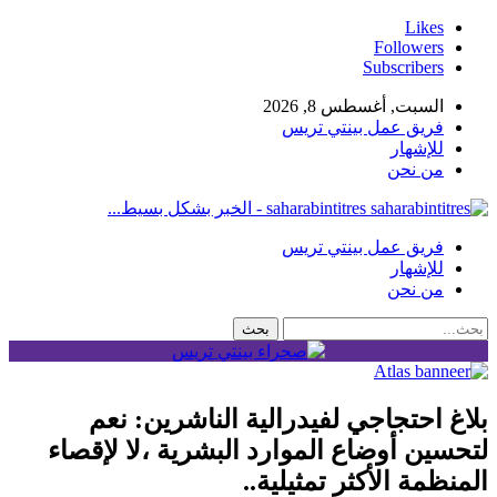
Likes
Followers
Subscribers
السبت, أغسطس 8, 2026
فريق عمل بينتي تريس
للإشهار
من نحن
saharabintitres - الخبر بشكل بسيط...
فريق عمل بينتي تريس
للإشهار
من نحن
بلاغ احتجاجي لفيدرالية الناشرين: نعم
لتحسين أوضاع الموارد البشرية ،لا لإقصاء
المنظمة الأكثر تمثيلية..