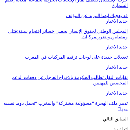
السمارة
قد يعجبك ايضا
المزيد عن المؤلف
جديد الاخبار
المجلس الوطني لحقوق الإنسان يحصي خسائر اقتحام سبتة:قتلى
ومصابين وتضرر مركبات
جديد الاخبار
تعديلات جديدة على لوحات ترقيم المركبات في المغرب
جديد الاخبار
نقابات النقل تطالب الحكومة بالافراج العاجل عن دفعات الدعم
المخصص للمهنيين
جديد الاخبار
تدبير ملف الهجرة “مسؤولية مشتركة” والمغرب “تحمل دوما نصيبه
منها”
السابق
التالي
اترك رد