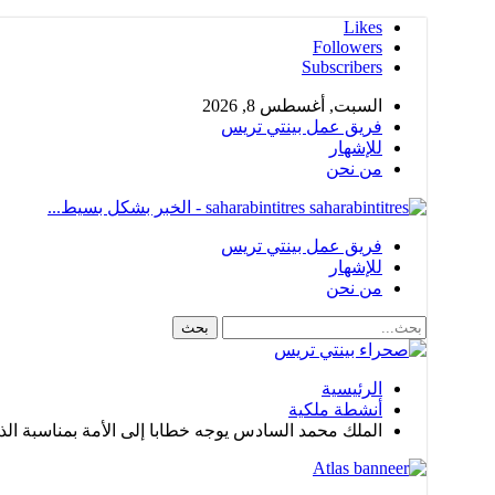
Likes
Followers
Subscribers
السبت, أغسطس 8, 2026
فريق عمل بينتي تريس
للإشهار
من نحن
saharabintitres - الخبر بشكل بسيط...
فريق عمل بينتي تريس
للإشهار
من نحن
الرئيسية
أنشطة ملكية
الملك محمد السادس يوجه خطابا إلى الأمة بمناسبة الذكرى ال47 للمسير