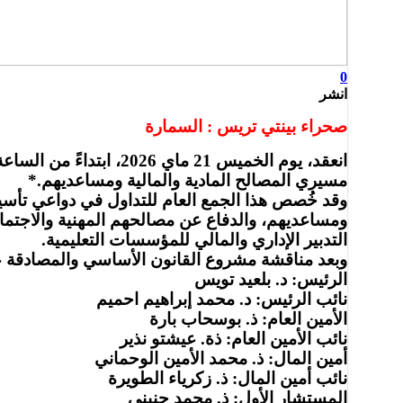
0
انشر
صحراء بينتي تريس : السمارة
مسيري المصالح المادية والمالية ومساعديهم.*
وقد خُصص هذا الجمع العام للتداول في دواعي تأسيس 
ومساعديهم، والدفاع عن مصالحهم المهنية والاجتماع
التدبير الإداري والمالي للمؤسسات التعليمية.
وبعد مناقشة مشروع القانون الأساسي والمصادقة عل
الرئيس: د. بلعيد تويس
نائب الرئيس: د. محمد إبراهيم احميم
الأمين العام: ذ. بوسحاب بارة
نائب الأمين العام: ذة. عيشتو نذير
أمين المال: ذ. محمد الأمين الوحماني
نائب أمين المال: ذ. زكرياء الطويرة
المستشار الأول: ذ. محمد حنيني