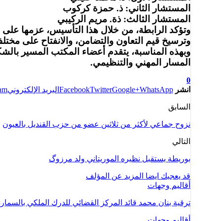
المستشار الثاني: ذ. حمزة كركوب
المستشار الثالث: ذة. مريم الركيبي
وتؤكد الرابطة، من خلال هذا التأسيس، عزمها على ا
وترسيخ قيم التعاون والتضامن، والانفتاح على مخت
وبهذه المناسبة، يتقدم أعضاء المكتب المسير بالشك
المسار المهني والتنظيمي.
0
انشر
WhatsApp
Google+
Twitter
Facebook
البريد الإلكتروني
ram
السابق
نزوح جماعي لأكثر من ثلاثين عضو من حزب القنديل بالعيون
التالي
بوريطة يستقبل نظيره الموريتاني ولد مرزوگ
قد يعجبك ايضا
المزيد عن المؤلف
أقاليم وجهات
ترقية بنان محمد قائد المركز القضائي للدرك الملكي بالسمار
أقاليم وجهات