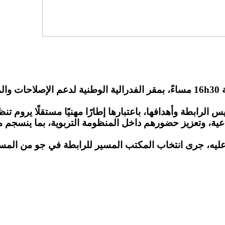
انعقد، يوم الخميس 21 ماي 2026، ابتداءً من الساعة 16h30 مساءً، بمقر الفدرالية
الرابطة وأهدافها، باعتبارها إطارًا مهنيًا مستقلًا يروم 
ية، وتعزيز حضورهم داخل المنظومة التربوية، بما ينسجم مع 
يه، جرى انتخاب المكتب المسير للرابطة في جو من المسؤو