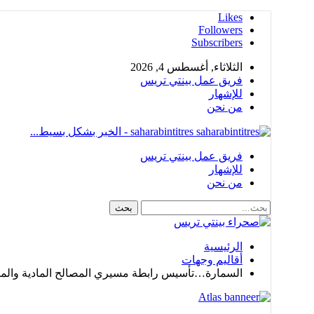
Likes
Followers
Subscribers
الثلاثاء, أغسطس 4, 2026
فريق عمل بينتي تريس
للإشهار
من نحن
saharabintitres - الخبر بشكل بسيط...
فريق عمل بينتي تريس
للإشهار
من نحن
الرئيسية
أقاليم وجهات
السمارة…تأسيس رابطة مسيري المصالح المادية والما