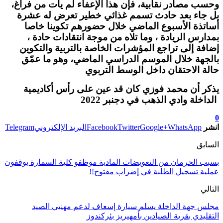
وحسب مصادر نقابية، فإن هذا الإعفاء لم يأت من فراغ،
بل جاء بعد حادث تسمم غذائي خطير تعرض له عشرة
أساتذة الأسبوع الماضي خلال حضورهم تكوينا خاصا
بمدارس الريادة ، وما تلاه من موجة انتقادات حادة ،
إضافة إلى تراجع المؤشرات الخاصة بالتربية والتكوين
بالجهة خلال الموسم الدراسي الماضي، وهو ما عمّق
حالة الاحتقان داخل الوسط التربوي
يذكر أن محمد فوزي كان قد عين على رأس أكاديمية
الداخلة وادي الذهب في دجنبر 2022
0
انشر
WhatsApp
Google+
Twitter
Facebook
البريد الإلكتروني
Telegram
السابق
بسبب الحرمان من التعويضات المادية موظفو كلية السمارة يوقفون
عملية تسجيل الطلبة في إضراب مفتوح!!
التالي
مجلس جهة الداخلة يسلم سيارة إسعاف لدعم مهنيي الصيد
التقليدي بقرية الصيادين بأمهيريز بئركندوز