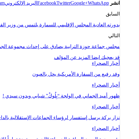
انشر
WhatsApp
Google+
Twitter
Facebook
البريد الإلكتروني
ram
السابق
بدورته العادية المجلس الإقليمي للسمارة يلتمس من وزير الفلا
التالي
مجلس جماعة حوزة الترابية يصادق على إحداث مجموعة الجم
قد يعجبك ايضا
المزيد عن المؤلف
أخبار الصحراء
وفد رفيع من السفارة الأمريكية يحل بالعيون
أخبار الصحراء
ظهور أميد الجماني في الولجة “بِلُوكْ” شبابي وبدون سيدي !
أخبار الصحراء
نزار بركة يرسل إستفسار لرؤساء الجماعات الإستقلالية بالدا
أخبار الصحراء