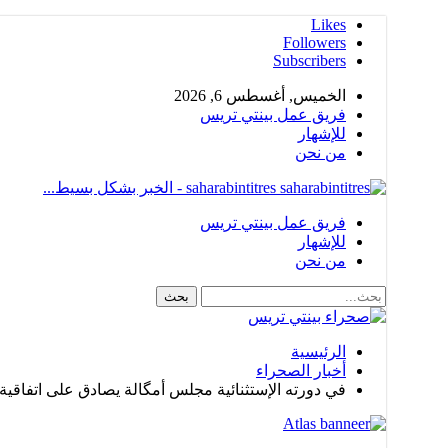
Likes
Followers
Subscribers
الخميس, أغسطس 6, 2026
فريق عمل بينتي تريس
للإشهار
من نحن
saharabintitres - الخبر بشكل بسيط...
فريق عمل بينتي تريس
للإشهار
من نحن
الرئيسية
أخبار الصحراء
في دورته الإستثنائية مجلس أمگالة يصادق على اتفاقي