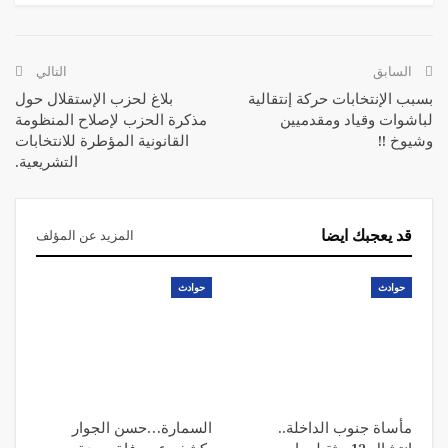
السابق
التالي
بسبب الإنتخابات حركة إنتقالية
بلاغ لحزب الإستقلال حول
لباشوات وقياد ومقدميين
مذكرة الحزب لإصلاح المنظومة
وشيوخ !!
القانونية المؤطرة للانتخابات
التشريعية.
قد يعجبك ايضا
المزيد عن المؤلف
حوادث
حوادث
مأساة جنوب الداخلة..
السمارة…حسن الجوار