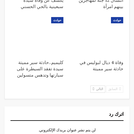
انتشال 12 جثة لمهاجرين
يكشف عن وفاة سيدة
بينهم امرأة
سبعينية بالحي الحسني
حوادث
حوادث
وفاة 4 ديال لبوليس في
كليميم..حادثة سير مميتة
حادثة سير مميتة
سيدة تفقد السيطرة على
سيارتها وتدهس متسولين
السابق
التالي
اترك رد
لن يتم نشر عنوان بريدك الإلكتروني.