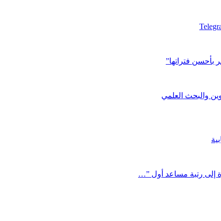
Teleg
مر بأحسن فتراتها”
وين والبحث العلمي
بية
ة إلى رتبة مساعد أول ”…