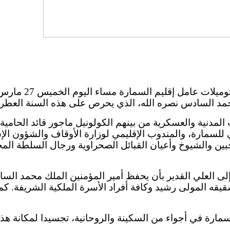
محمد السادس نصره الله، الذي يحرص على هذه السنة العطرة 
مدنية والعسكرية من بينهم الكولونيل ماجور قائد الحامية ا
لسمارة، والمندوب الإقليمي لوزارة الأوقاف والشؤون الإ
بين والشيوخ وأعيان القبائل الصحراوية ورجال السلطة المحلي
إلى العلي القدير بأن يحفظ أمير المؤمنين الملك محمد ال
يقه المولى رشيد وكافة أفراد الأسرة الملكية الشريفة. كم
لسمارة في أجواء من السكينة والروحانية، تجسيدا لمكانة هذه