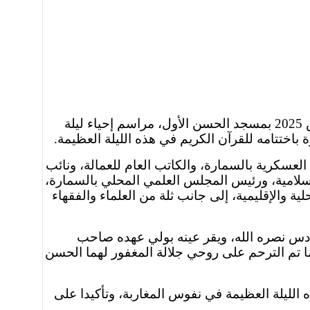
في ليلة مفعمة بالنفحات الإيمانية ترأس إبراهيم بوتوميلات عامل إقليم السمارة مساء اليوم الخميس 27 مارس 2025 بمسجد الحسن الأول، مراسم إحياء ليلة
باختتامه للقرآن الكريم في هذه الليلة العظيمة.
لعسكرية بالسمارة، والكاتب العام للعمالة، ونائب
سلامية، ورئيس المجلس العلمي المحلي بالسمارة،
ة والإقليمية، إلى جانب ثلة من العلماء والفقهاء
سادس نصره الله، ويقر عينه بولي عهده صاحب
ا تم الترحم على روحي جلالة المغفور لهما الحسن
 الليلة العظيمة في نفوس المغاربة، وتأكيدا على