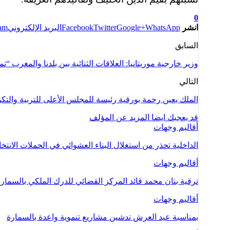
0
انشر
WhatsApp
Google+
Twitter
Facebook
البريد الإلكتروني
ram
السابق
وزير خارجية موريتانيا: العلاقات الثنائية بين بلدنا والمغرب “ت
التالي
الملك يعين رحمة بورقية رئيسة للمجلس الأعلى للتربية والتك
قد يعجبك ايضا
المزيد عن المؤلف
أقاليم وجهات
الداخلية تحذر من استغلال البناء العشوائي في الحملات الانتخا
أقاليم وجهات
ترقية بنان محمد قائد المركز القضائي للدرك الملكي بالسمار
أقاليم وجهات
بمناسبة عيد العرش تدشين مشاريع تنموية واعدة بالسمارة