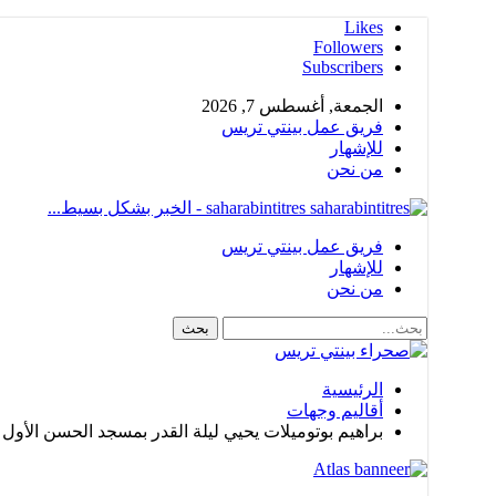
Likes
Followers
Subscribers
الجمعة, أغسطس 7, 2026
فريق عمل بينتي تريس
للإشهار
من نحن
saharabintitres - الخبر بشكل بسيط...
فريق عمل بينتي تريس
للإشهار
من نحن
الرئيسية
أقاليم وجهات
براهيم بوتوميلات يحيي ليلة القدر بمسجد الحسن الأول 