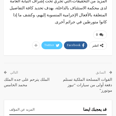
المزيد من التحقيقات،التي تجري تحت إشراف النيابة العامة
لدى محكمة الاستئناف بالداخلة، بهدف تحديد كافة التفاصيل
المتعلقة بالأفعال الإجرامية المنسوبة إليهم، وكشف ما إذا
كانوا متورطين في جرائم أخرى.
0
Twitter
Facebook
انشر
السابق
التالي
القوات المسلحة الملكية تستلم
الملك يترحم على جده الملك
دفعة أولى من سيارات “نيوز
محمد الخامس
موتورز”
قد يعجبك ايضا
المزيد عن المؤلف