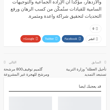
والازدهار، مؤكداً أن الإرادة الجماعية والتوجيهات
السامية للقيادات ستُمكّن من كسب الرهان ورفع
التحديات لتحقيق شراكة واعدة ومثمرة.
0
Google+
Twitter
Facebook
انشر
WhatsApp
البريد الإلكتروني
Telegram
السابق
التالي
تأجيل العطلة” وزارة التربية
گلميم توقيف800 مرشحة
تستبعد التمديد
ومرشح للهجرة غير المشروعة
قد يعجبك ايضا