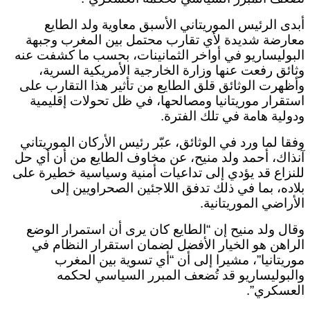
أبدى الرئيس الموريتاني الأسبق معاوية ولد الطايع
معارضة شديدة لأي تقارب محتمل بين المغرب وجبهة
البوليساريو في أواخر الثمانينات، بحسب ما كشفت عنه
وثائق رفعت عنها وزارة الخارجية الأمريكية السرية،
وأظهرت الوثائق قلق الطايع من تأثير هذا التقارب على
استقرار موريتانيا ومصالحها، في ظل تحولات إقليمية
ودولية هامة في تلك الفترة.
وفقا لما ورد في الوثائق، عبّر رئيس الأركان الموريتاني
آنذاك، أحمد ولد منيح، عن مخاوف الطايع من أن أي حل
للنزاع قد يؤدي إلى تداعيات أمنية وسياسية خطيرة على
بلاده، بما في ذلك تدفق اللاجئين الصحراويين إلى
الأراضي الموريتانية.
وقال ولد منيح إن “الطايع كان يرى أن استمرار الوضع
الراهن هو الخيار الأفضل لضمان استقرار النظام في
موريتانيا”، مشيرا إلى أن “أي تسوية بين المغرب
والبوليساريو قد تُضعف المبرر السياسي لحكمه
العسكري”.