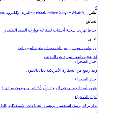
0
انشر
WhatsApp
Google+
Twitter
Facebook
البريد الإلكتروني
ram
السابق
إحباط تهريب شحنة أخشاب لصناعة قوارب الصيد التقليدي
التالي
بوريطة يستقبل رئيس الجمعية الوطنية الموريتانية
قد يعجبك ايضا
المزيد عن المؤلف
أخبار الصحراء
وفد رفيع من السفارة الأمريكية يحل بالعيون
أخبار الصحراء
ظهور أميد الجماني في الولجة “بِلُوكْ” شبابي وبدون سيدي !
أخبار الصحراء
نزار بركة يرسل إستفسار لرؤساء الجماعات الإستقلالية بالدا