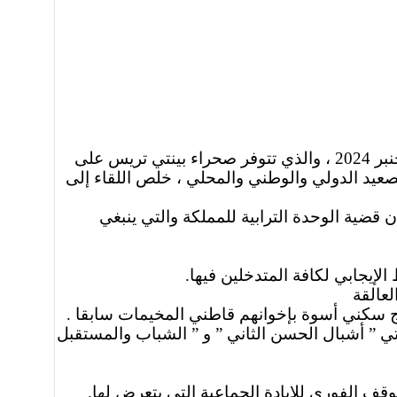
دعت الكتابة الإقليمية لحزب العدالة والتنمية بالسمارة في بيانها الخاص بلقائها العادي يوم أمس الخميس 05 دجنبر 2024 ، والذي تتوفر صحراء بينتي تريس على
عيد الدولي والوطني والمحلي ، خلص اللقاء إلى
ضية الوحدة الترابية للمملكة والتي ينبغي