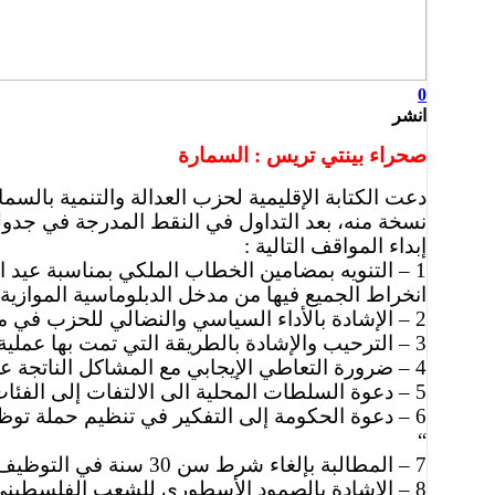
0
انشر
صحراء بينتي تريس : السمارة
نسخة منه، بعد التداول في النقط المدرجة في جدول
إبداء المواقف التالية :
1 – التنويه بمضامين الخطاب الملكي بمناسبة عيد
انخراط الجميع فيها من مدخل الدبلوماسية الموازية.
2 – الإشادة بالأداء السياسي والنضالي للحزب في مواجهة تغول الحكومة والدفاع عن مقومات الهوية الوطنية
3 – الترحيب والإشادة بالطريقة التي تمت بها عملية إعادة إسكان قاطني مخيمات الوحدة بالسمارة ، والإنخراط الإيجابي لكافة المتدخلين فيها.
4 – ضرورة التعاطي الإيجابي مع المشاكل الناتجة عن عملية الترحيل وإعمال مبدأ التشاركية في تدبير الملفات العالقة
5 – دعوة السلطات المحلية الى الالتفات إلى الفئات الهشة والساكنة الأصلية بالإقليم قصد استفادتهم من منتوج سكني أسوة بإخوانهم قاطني المخيمات سابقا .
6 – دعوة الحكومة إلى التفكير في تنظيم حملة توظيف شاملة لتشغيل الشباب العاطل بالإقليم على غرار عمليتي ” أشبال الحسن الثاني ” و ” الشباب والمستقبل
“
7 – المطالبة بإلغاء شرط سن 30 سنة في التوظيف التزاما بالمضامين الدستورية للمملكة
8 – الإشادة بالصمود الأسطوري للشعب الفلسطيني في غزة ودعوة كل الضمائر الحية في العالم للعمل على الوقف الفوري للإبادة الجماعية التي يتعرض لها.