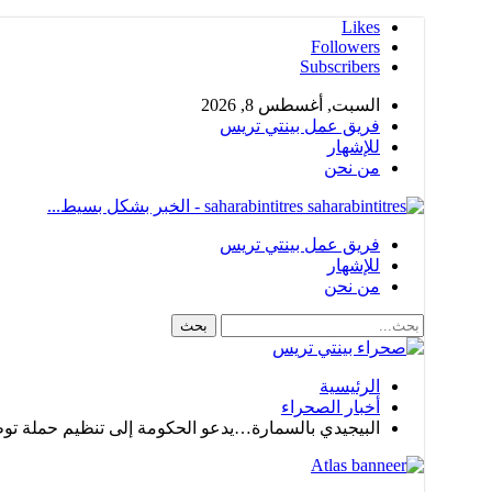
Likes
Followers
Subscribers
السبت, أغسطس 8, 2026
فريق عمل بينتي تريس
للإشهار
من نحن
saharabintitres - الخبر بشكل بسيط...
فريق عمل بينتي تريس
للإشهار
من نحن
الرئيسية
أخبار الصحراء
البيجيدي بالسمارة…يدعو الحكومة إلى تنظيم حملة تو