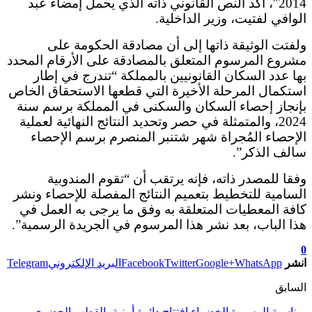
2014″، أكد النص القانوني ذاته الذي يحمل إمضاء عبد
الوافي لفتيت، وزير الداخلية.
ولفتت الوثيقة ذاتها إلى أن مصادقة الحكومة على
مشروع المرسوم المتعلق بالمصادقة على الأرقام المحدد
بها عدد السكان القانونيين بالمملكة “تندرج في إطار
استكمال المرحلة الأخيرة التي قطعها الاستحقاق الخاص
بإنجاز إحصاء السكان والسكنى في المملكة برسم سنة
2024، والمتمثلة في حصر وتحديد النتائج النهائية لعملية
الإحصاء المُجراة شهر شتنبر المنصرم برسم الإحصاء
سالف الذكر”.
وفقا للمصدر ذاته، فإنه يرتقب أن “تقوم المندوبية
السامية للتخطيط بتعميم النتائج المفصلة للإحصاء ونشر
كافة المعطيات المتعلقة به وفق ما يرجى به العمل في
هذا الباب، بعد نشر هذا المرسوم في الجريدة الرسمية”.
0
انشر
WhatsApp
Google+
Twitter
Facebook
البريد الإلكتروني
Telegram
السابق
بمناسبة المسيرة الخضراء افتتاح دائرة أمنية بالقطب الحضري