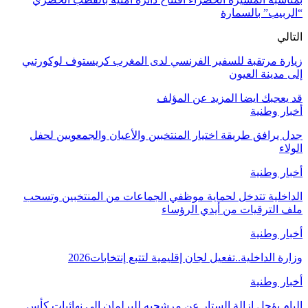
“الربيب” بالسمارة
التالي
زيارة مرتقبة للسفير الفرنسي لدى المغرب كريستوف لوكورتيي
إلى مدينة العيون
قد يعجبك ايضا
المزيد عن المؤلف
أخبار وطنية
جدل يرافق طريقة اختيار المنتخبين والأعيان والجمعويين لحفل
الولاء
أخبار وطنية
الداخلية تتدخل لحماية موظفي الجماعات من المنتخبين وتسحب
ملف الترقيات من أيدي الرؤساء
أخبار وطنية
وزارة الداخلية..تفعيل لجان إقليمية لتتبع إنتخابات2026
أخبار وطنية
البام يؤجل إزالة الستار عن مرشحيه للبرلمان إلى نهائيات كأس