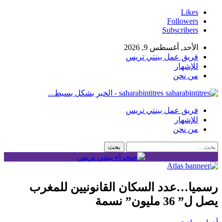
Likes
Followers
Subscribers
الأحد, أغسطس 9, 2026
فريق عمل بينتي تريس
للإشهار
من نحن
saharabintitres - الخبر بشكل بسيط...
فريق عمل بينتي تريس
للإشهار
من نحن
رسميا…عدد السكان القانونيين للمغرب
يصل ل” 36 مليون” نسمة