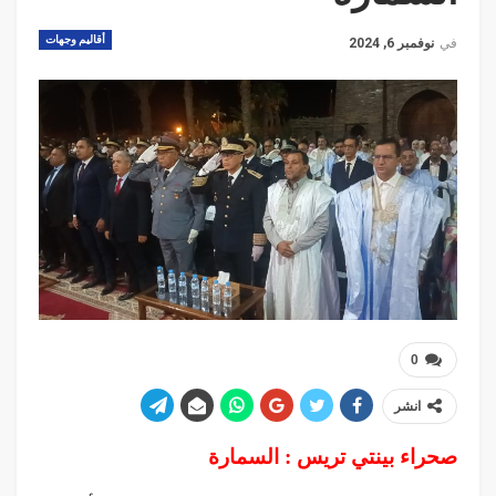
أقاليم وجهات
في
نوفمبر 6, 2024
0
انشر
صحراء بينتي تريس : السمارة