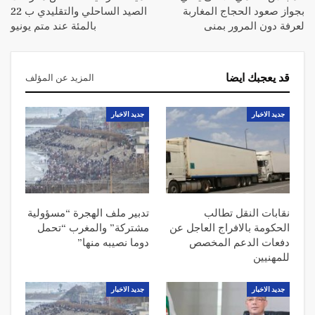
بجواز صعود الحجاج المغاربة
الصيد الساحلي والتقليدي ب 22
لعرفة دون المرور بمنى
بالمئة عند متم يونيو
قد يعجبك ايضا
المزيد عن المؤلف
جديد الاخبار
جديد الاخبار
نقابات النقل تطالب
تدبير ملف الهجرة “مسؤولية
الحكومة بالافراج العاجل عن
مشتركة” والمغرب “تحمل
دفعات الدعم المخصص
دوما نصيبه منها”
للمهنيين
جديد الاخبار
جديد الاخبار