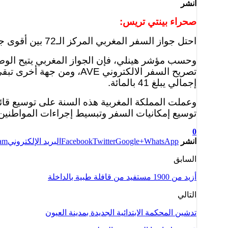
انشر
صحراء بينتي تريس:
احتل جواز السفر المغربي المركز الـ72 بين أقوى جوازات السفر في العالم، متقدما برتبتين، مما سيسمح للمغاربة السفر بحرية إلى 73 دولة حول العالم.
إجمالي يبلغ 41 بالمائة.
وعملت المملكة المغربية هذه السنة على توسيع قائم
توسيع إمكانيات السفر وتبسيط إجراءات المواطنين المغاربة ا
0
انشر
WhatsApp
Google+
Twitter
Facebook
البريد الإلكتروني
ram
السابق
أزيد من 1900 مستفيد من قافلة طبية بالداخلة
التالي
تدشين المحكمة الابتدائية الجديدة بمدينة العيون