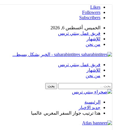
Likes
Followers
Subscribers
الخميس, أغسطس 6, 2026
فريق عمل بينتي تريس
للإشهار
من نحن
saharabintitres - الخبر بشكل بسيط...
فريق عمل بينتي تريس
للإشهار
من نحن
الرئيسية
جديد الاخبار
هذا ترتيب جواز السفر المغربي عالميا