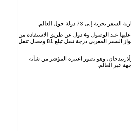
وحسب مؤشر هينلي، فإن الجواز المغربي يتيح الوصول إلى 36 دولة دون تأشيرة و41 دولة عن طريق الحصول عليها عند الوصول و4 دول عن طريق الاستفادة من
تصريح السفر الالكتروني AVE، ومن جهة أخرى تبقى 117 دولة تتطلب التأشيرة للسفر إليها، الأمر الذي يمنح جواز السفر المغربي درجة تنقل تبلغ 81 ومعدل تنقل
وأذربيدجان، وهو تطور اعتبره المؤشر من شأنه