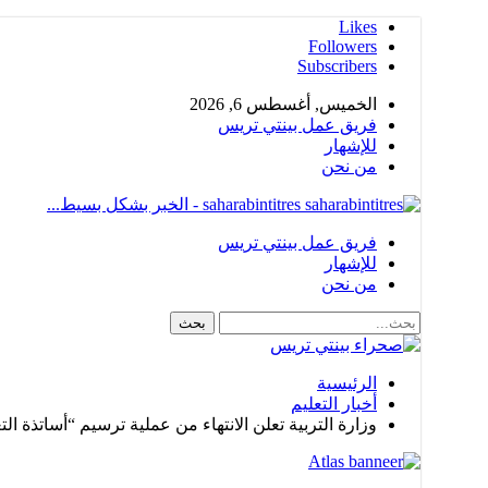
Likes
Followers
Subscribers
الخميس, أغسطس 6, 2026
فريق عمل بينتي تريس
للإشهار
من نحن
saharabintitres - الخبر بشكل بسيط...
فريق عمل بينتي تريس
للإشهار
من نحن
الرئيسية
أخبار التعليم
وزارة التربية تعلن الانتهاء من عملية ترسيم “أساتذة الت