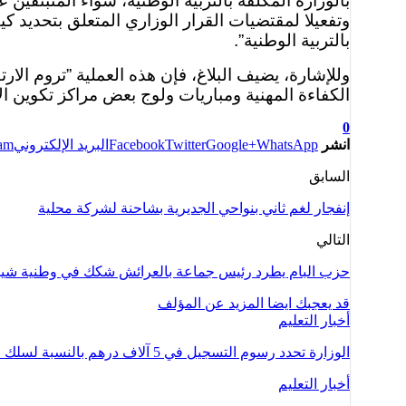
وتفعيلا لمقتضيات القرار الوزاري المتعلق بتحديد
بالتربية الوطنية”.
وللإشارة، يضيف البلاغ، فإن هذه العملية ”تروم الارت
الكفاءة المهنية ومباريات ولوج بعض مراكز تكوين الأ
0
انشر
WhatsApp
Google+
Twitter
Facebook
البريد الإلكتروني
ram
السابق
إنفجار لغم ثاني بنواحي الجديرية بشاحنة لشركة محلية
التالي
حزب البام يطرد رئيس جماعة بالعرائش شكك في وطنية شيو
قد يعجبك ايضا
المزيد عن المؤلف
أخبار التعليم
الوزارة تحدد رسوم التسجيل في 5 آلاف درهم بالنسبة لسلك الإجازة و15 ألف درهم بسلك…
أخبار التعليم