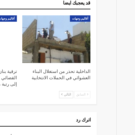
قد يعجبك ايضا
أقاليم وجهات
أقاليم وجها
الداخلية تحذر من استغلال البناء
ترقية بنا
العشوائي في الحملات الانتخابية
القضائي ل
إلى رتبة
السابق
التالي
اترك رد