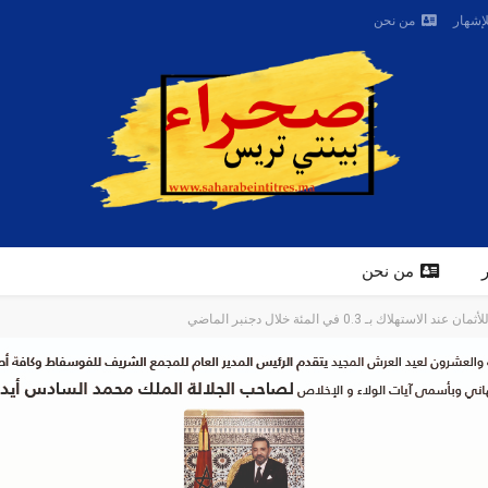
لإشهار
من نحن
من نحن
ك بـ 0.3 في المئة خلال دجنبر الماضي