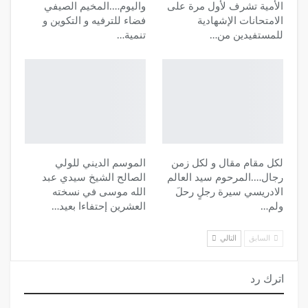
الأمية تشرف لأول مرة على
واليوم….المخيم الصيفي
الامتحانات الإشهادية
فضاء للترفيه و التكوين و
للمستفيدين من…
تنمية…
لكل مقام مقال و لكل زمن
الموسم الديني للولي
رجال….المرحوم سيد العالم
الصالح الشيخ سيدي عبد
الادريسي سيرة رجلٍ رحلَ
الله موسى في نسخته
ولم…
العشرين إحتفاءا بعيد…
السابق
التالي
اترك رد